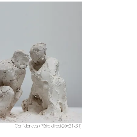
Confidences (Plâtre direct/20x21x31)