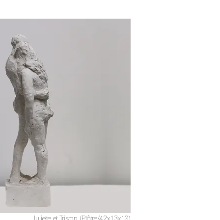
Juliette et Tristan (Plâtre/42x13x10)